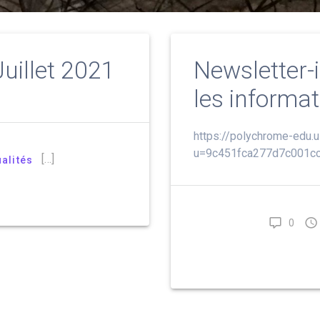
Juillet 2021
Newsletter-i
les informat
https://polychrome-edu.
u=9c451fca277d7c001c
[…]
alités
0