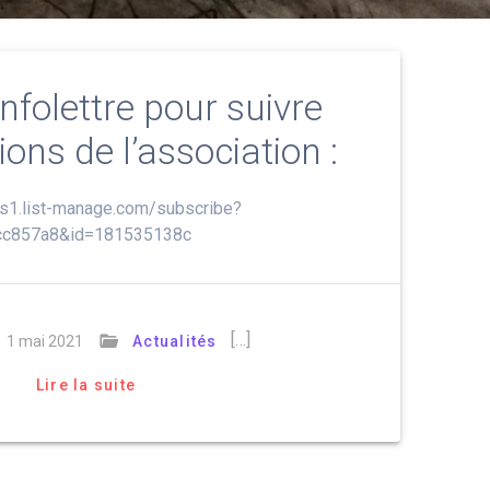
nfolettre pour suivre
ions de l’association :
us1.list-manage.com/subscribe?
cc857a8&id=181535138c
[…]
1 mai 2021
Actualités
Lire la suite