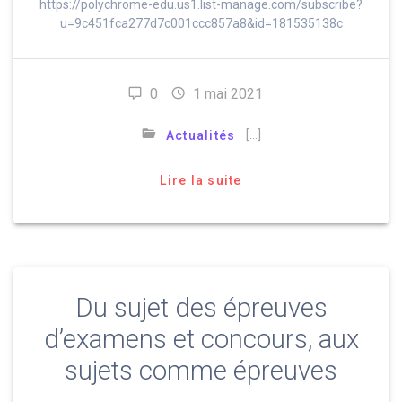
https://polychrome-edu.us1.list-manage.com/subscribe?
u=9c451fca277d7c001ccc857a8&id=181535138c
0
1 mai 2021
[…]
Actualités
Lire la suite
Du sujet des épreuves
d’examens et concours, aux
sujets comme épreuves