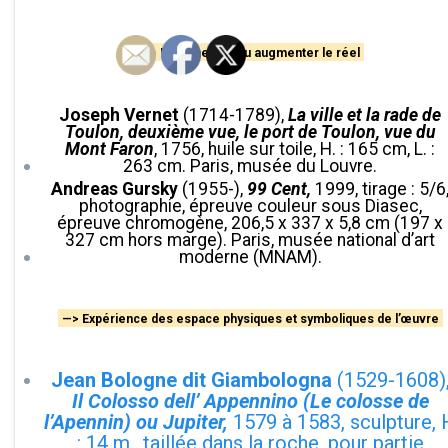
—> Documenter ou augmenter le réel
Joseph Vernet
(1714-1789),
La ville et la rade de
Toulon, deuxième vue, le port de Toulon, vue du
Mont Faron
, 1756, huile sur toile, H. : 165 cm, L. :
263 cm. Paris, musée du Louvre.
Andreas Gursky
(1955-),
99 Cent,
1999, tirage : 5/6
photographie, épreuve couleur sous Diasec,
épreuve chromogène, 206,5 x 337 x 5,8 cm (197 x
327 cm hors marge). Paris, musée national d’art
moderne (MNAM).
—> Expérience des espace physiques et symboliques de l’œuvre
Jean Bologne dit Giambologna
(1529-1608)
Il Colosso dell’ Appennino (Le colosse de
l’Apennin) ou Jupiter,
1579 à 1583, sculpture, 
: 14 m., taillée dans la roche, pour partie