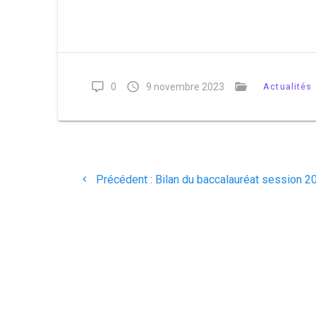
0
9 novembre 2023
Actualités
Précédent :
Bilan du baccalauréat session 2
DESIGN GRAPHIQUE : YACINE TAHAR